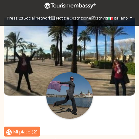
Prezzi
Social network
Notizie
Iscrizione
Iscriviti
Italiano
Mi piace
(
2
)