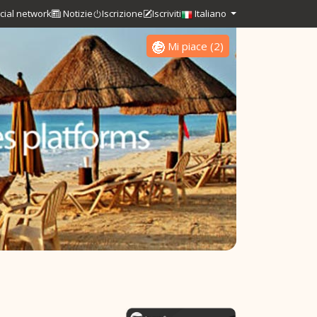
cial network
Notizie
Iscrizione
Iscriviti
Italiano
Mi piace
(
2
)