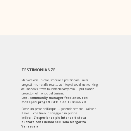
TESTIMONIANZE
Mi piace comunicare, scoprire e posizionare i miei
progetti in cima alla rete ... tra i top di social networking
del mondo si trova tourismembassy.com. Il più grande
progetto nel mondo del turismo
Lee - community manager freelance, con
molteplici progetti SEO e del turismo 2.0.
Come un pesce nell'acqua ... godendo sempre il calore e
il sole ... che trovo in spiaggia o in piscina ...
Indira - L'esperienza più intensa è stata
nuotare con i delfini nell'isola Margarita
Venezuela