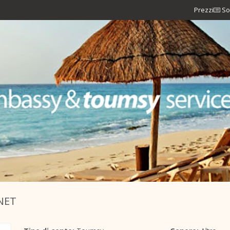
Prezzi
So
NET