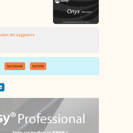
culum del viaggiatore
nte
Iscrizione
Iscriviti