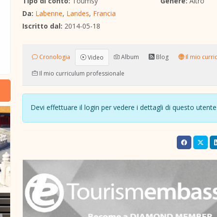
Tipo di conto:
Toumsy
Genere:
Altro
Da:
Labenne
,
Landes
,
Francia
Iscritto dal:
2014-05-18
Cronologia
Album
Blog
Il mio curri
Video
Il mio curriculum professionale
Devi effettuare il login per vedere i dettagli di questo ute