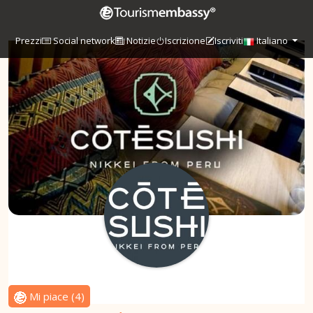
Prezzi
Social network
Notizie
Iscrizione
Iscriviti
Italiano
Mi piace
(
4
)