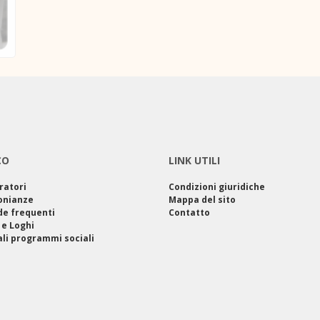
CO
LINK UTILI
ratori
Condizioni giuridiche
onianze
Mappa del sito
e frequenti
Contatto
 e Loghi
ali programmi sociali