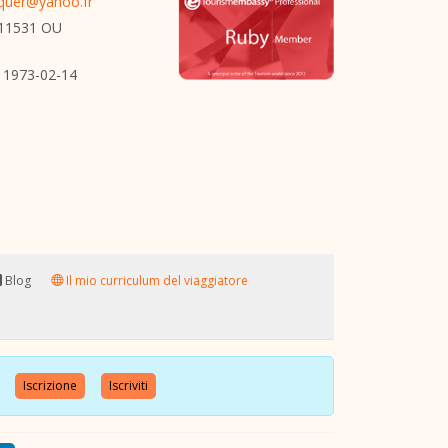
nquer@yahoo.fr
11531 OU
1973-02-14
Blog
Il mio curriculum del viaggiatore
nte
Iscrizione
Iscriviti