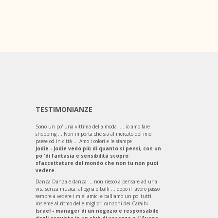
TESTIMONIANZE
Sono un po' una vittima della moda .... io amo fare
shopping ... Non importa che sia al mercato del mio
paese od in città ... Amo i colori e le stampe
Jodie - Jodie vedo più di quanto si pensi, con un
po 'di fantasia e sensibilità scopro
sfaccettature del mondo che non tu non puoi
vedere.
Danza Danza e danza ... non riesco a pensare ad una
vita senza musica, allegria e balli ... dopo il lavoro passo
sempre a vedere i miei amici e balliamo un po' tutti
insieme al ritmo delle migliori canzoni dei Caraibi
Israel - manager di un negozio e responsabile