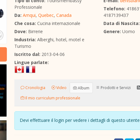
Tipo di conto:
Tourismembassy
E-mail:
denisbla
Professionale
Telefono:
41863
Da:
Amqui
,
Quebec
,
Canada
4187139437
Che cosa:
Cucina internazionale
Data di Nascita:
Dove:
Birrerie
Genere:
Uomo
Industria:
Alberghi, hotel, motel e
Turismo
Iscritto dal:
2013-04-06
Lingue parlate:
Cronologia
Video
Prodotti e Servizi
Album
Il mio curriculum professionale
Devi effettuare il login per vedere i dettagli di questo ute