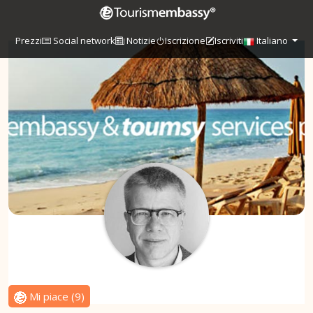
Prezzi
Social network
Notizie
Iscrizione
Iscriviti
Italiano
Mi piace
(
9
)