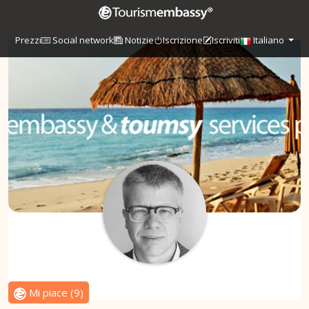
Prezzi
Social network
Notizie
Iscrizione
Iscriviti
Italiano
Mi piace
(
9
)