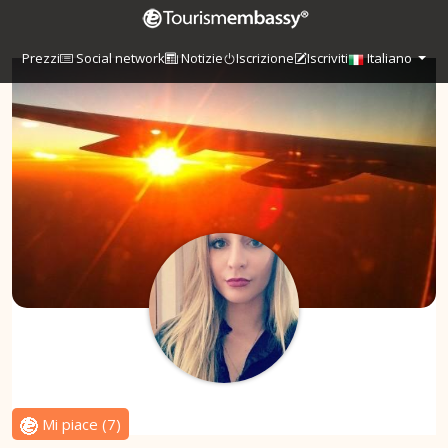
Prezzi
Social network
Notizie
Iscrizione
Iscriviti
Italiano
Mi piace
(
7
)