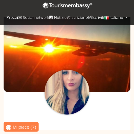
Prezzi
Social network
Notizie
Iscrizione
Iscriviti
Italiano
Mi piace
(
7
)