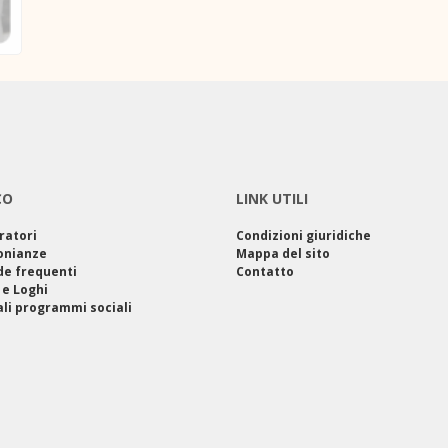
CO
LINK UTILI
ratori
Condizioni giuridiche
onianze
Mappa del sito
e frequenti
Contatto
 e Loghi
ali programmi sociali