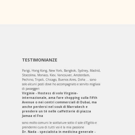
TESTIMONIANZE
Parigi, Hong Kong, New York, Bangkok, Sydney, Madrid,
Stoccolma, Monaco, Kiev, Vancouver, Amsterdam,
Pechino, Tripoli, Chicago, Buenos Aires, Doha ... sono
solo alcuni posti dove ho accompagnato e servito migliaia
di passeggeri
Virginie - Hostess di volo Virginie-
internazionale, ama fare shopping sulla Fifth
Avenue o nei centri commerciali di Dubai, ma
anche perdersi nel souk di Marrakech e
prendere un tè nelle caffetterie di piazza
Jamaa el Fna
sono molto comuni le scottature sotto il sole d'Egitto e
prendermi cura di tutti voi è la mia passione
Dr. Nada - specialista in medicina generale -