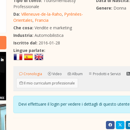
Tipo di conto:
Tourismembassy
Data di Nascita:
Professionale
Genere:
Donna
Da:
Villeneuve-de-la-Raho
,
Pyrénées-
Orientales
,
Francia
Che cosa:
Vendite e marketing
Industria:
Automobilistica
Iscritto dal:
2016-01-28
Lingue parlate:
Cronologia
Video
Album
Prodotti e Servizi
Il mio curriculum professionale
Devi effettuare il login per vedere i dettagli di questo ute