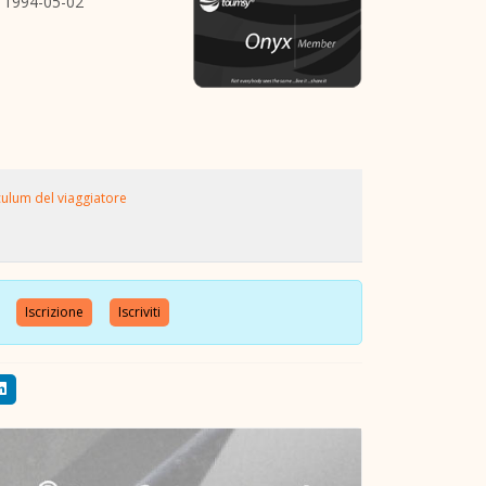
1994-05-02
culum del viaggiatore
nte
Iscrizione
Iscriviti