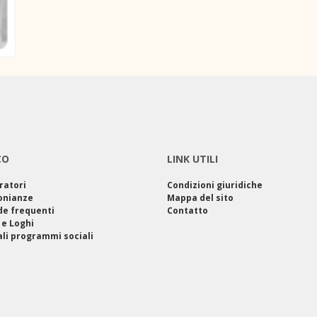
CO
LINK UTILI
ratori
Condizioni giuridiche
onianze
Mappa del sito
e frequenti
Contatto
 e Loghi
ali programmi sociali