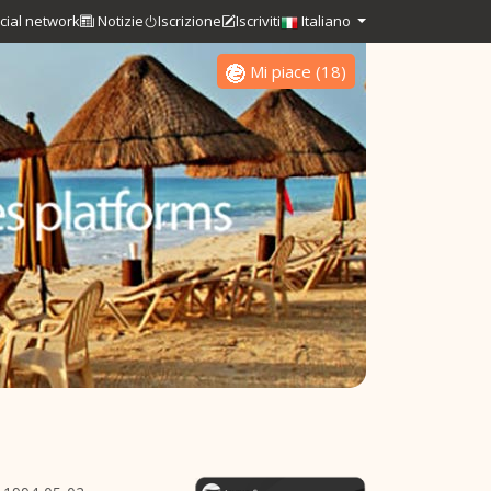
cial network
Notizie
Iscrizione
Iscriviti
Italiano
Mi piace
(
18
)