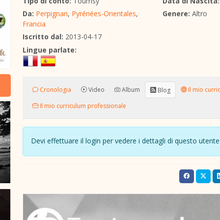
Tipo di conto:
Toumsy
Data di Nascita:
Da:
Perpignan
,
Pyrénées-Orientales
,
Genere:
Altro
Francia
Iscritto dal:
2013-04-17
Lingue parlate:
Cronologia
Video
Album
Il mio curri
Blog
Il mio curriculum professionale
Devi effettuare il login per vedere i dettagli di questo ute