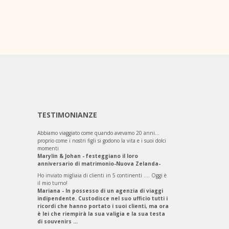
TESTIMONIANZE
Abbiamo viaggiato come quando avevamo 20 anni...
proprio come i nostri figli si godono la vita e i suoi dolci
momenti
Marylin & Johan - festeggiano il loro
anniversario di matrimonio-Nuova Zelanda-
Ho inviato migliaia di clienti in 5 continenti .... Oggi è
il mio turno!
Mariana - In possesso di un agenzia di viaggi
indipendente. Custodisce nel suo ufficio tutti i
ricordi che hanno portato i suoi clienti, ma ora
è lei che riempirà la sua valigia e la sua testa
di souvenirs ...