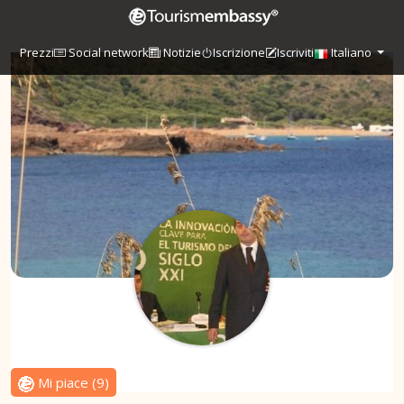
Prezzi
Social network
Notizie
Iscrizione
Iscriviti
Italiano
Mi piace
(
9
)