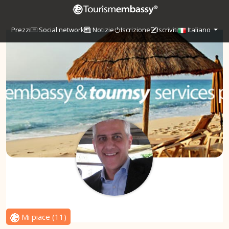
Prezzi
Social network
Notizie
Iscrizione
Iscriviti
Italiano
Mi piace
(
11
)