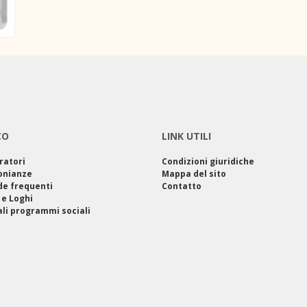
CO
LINK UTILI
ratori
Condizioni giuridiche
onianze
Mappa del sito
e frequenti
Contatto
 e Loghi
ali programmi sociali