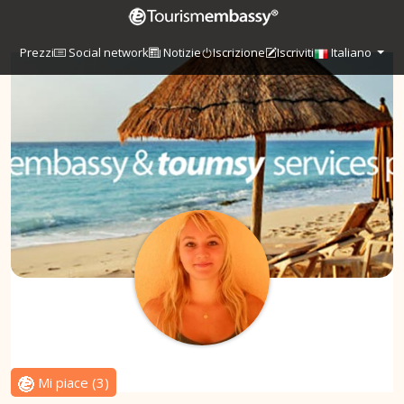
Prezzi
Social network
Notizie
Iscrizione
Iscriviti
Italiano
Mi piace
(
3
)