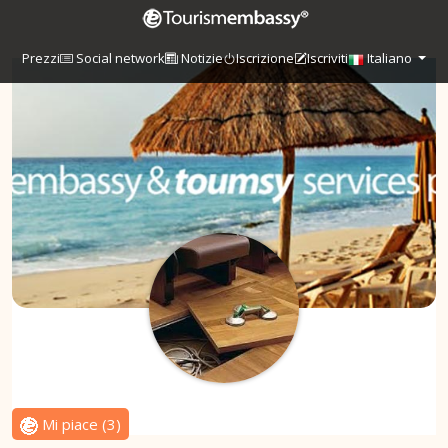
Prezzi
Social network
Notizie
Iscrizione
Iscriviti
Italiano
Mi piace
(
3
)