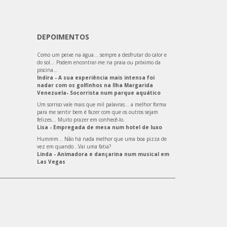
DEPOIMENTOS
Como um peixe na água… sempre a desfrutar do calor e
do sol… Podem encontrar-me na praia ou próximo da
piscina…
Indira - A sua experiência mais intensa foi
nadar com os golfinhos na Ilha Margarida
Venezuela- Socorrista num parque aquático
Um sorriso vale mais que mil palavras… a melhor forma
para me sentir bem é fazer com que os outros sejam
felizes… Muito prazer em conhecê-lo.
Lisa - Empregada de mesa num hotel de luxo
Hummm… Não há nada melhor que uma boa pizza de
vez em quando…Vai uma fatia?
Linda - Animadora e dançarina num musical em
Las Vegas