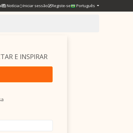
al
Notícia
Iniciar sessão
Registe-se
Português
TAR E INSPIRAR
sa