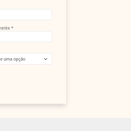
mente *
ne uma opção