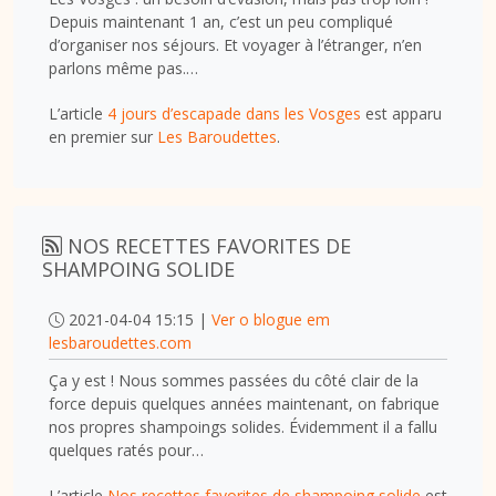
Depuis maintenant 1 an, c’est un peu compliqué
d’organiser nos séjours. Et voyager à l’étranger, n’en
parlons même pas.…
L’article
4 jours d’escapade dans les Vosges
est apparu
en premier sur
Les Baroudettes
.
NOS RECETTES FAVORITES DE
SHAMPOING SOLIDE
2021-04-04 15:15 |
Ver o blogue em
lesbaroudettes.com
Ça y est ! Nous sommes passées du côté clair de la
force depuis quelques années maintenant, on fabrique
nos propres shampoings solides. Évidemment il a fallu
quelques ratés pour…
L’article
Nos recettes favorites de shampoing solide
est