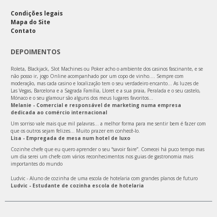
Condições legais
Mapa do Site
Contato
DEPOIMENTOS
Roleta, Blackjack, Slot Machines ou Poker acho o ambiente dos casinos fascinante, e se
não posso ir, jogo Online acompanhado por um copo de vinho.... Sempre com
moderação, mas cada casino e localização tem o seu verdadeiro encanto... As luzes de
Las Vegas, Barcelona e a Sagrada Família, Lloret e a sua praia, Peralada e o seu castelo,
Mónaco e o seu glamour são alguns dos meus lugares favoritos...
Melanie - Comercial e responsável de marketing numa empresa
dedicada ao comércio internacional
Um sorriso vale mais que mil palavras… a melhor forma para me sentir bem é fazer com
que os outros sejam felizes… Muito prazer em conhecê-lo.
Lisa - Empregada de mesa num hotel de luxo
Cozinhe chefe que eu quero aprender o seu “savoir faire”. Comecei há puco tempo mas
um dia serei um chefe com vários reconhecimentos nos guias de gastronomia mais
importantes do mundo
Ludvic - Aluno de cozinha de uma escola de hotelaria com grandes planos de futuro
Ludvic - Estudante de cozinha escola de hotelaria