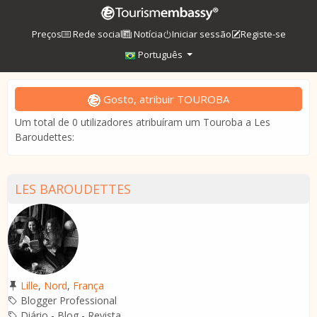
Preços
Rede social
Notícia
Iniciar sessão
Registe-se
Português
Gosto, atribuir TOUROBA
Um total de 0 utilizadores atribuíram um Touroba a Les
Baroudettes:
LES BAROUDETTES
Lille
,
Nord
,
França
Blogger Professional
Diário - Blog - Revista