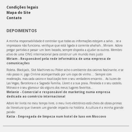
Condições legais
Mapa do Site
Contato
DEPOIMENTOS
A minha responsabilidade é controlar que todas as informações estejam a salvo… se a
impressora não funciona, verifique que está ligada à corrente ahahah...Miriam. Adora
pregar partidas e passar um bom bocado, sempre disposta a ajudar os outros. Membro
ativo de uma ONG internacional para construir um mundo mais justo
Miriam - Responsável pela rede informática de uma empresa de
comunicações
Roleta, Blackjack, Slot Machines ou Poker acho o ambiente dos casinos fascinante, e se
não posso ir, jogo Online acompanhado por um copo de vinho.... Sempre com
moderação, mas cada casino e localização tem o seu verdadeiro encanto... As luzes de
Las Vegas, Barcelona e a Sagrada Família, Lloret e a sua praia, Peralada e o seu castelo,
Mónaco e o seu glamour são alguns dos meus lugares favoritos...
Melanie - Comercial e responsável de marketing numa empresa
dedicada ao comércio internacional
Adoro ler livros no meu tempo livre, o meu livro eletrónico está cheio de obras-primas
da literatura que tiveram um grande impacto na história. A cultura é a minha grande
paixão
Katia - Empregada de limpeza num hotel de luxo em Moscovo