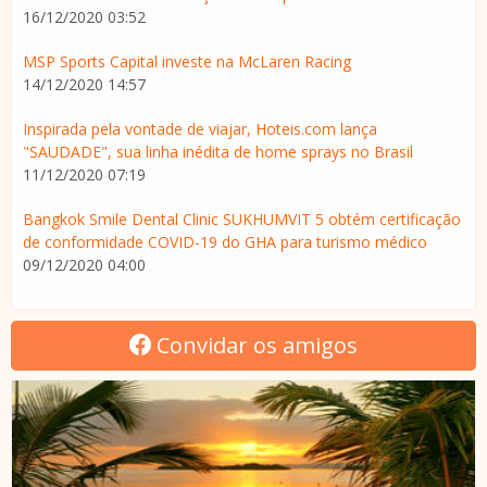
16/12/2020 03:52
MSP Sports Capital investe na McLaren Racing
14/12/2020 14:57
Inspirada pela vontade de viajar, Hoteis.com lança
"SAUDADE", sua linha inédita de home sprays no Brasil
11/12/2020 07:19
Bangkok Smile Dental Clinic SUKHUMVIT 5 obtém certificação
de conformidade COVID-19 do GHA para turismo médico
09/12/2020 04:00
Convidar os amigos