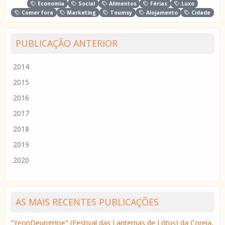
Economia
Social
Alimentos
Férias
Luxo
Comer fora
Marketing
Toumsy
Alojamento
Cidade
PUBLICAÇÃO ANTERIOR
2014
2015
2016
2017
2018
2019
2020
AS MAIS RECENTES PUBLICAÇÕES
"YeonDeungHoe" (Festival das Lanternas de Lótus) da Coreia,