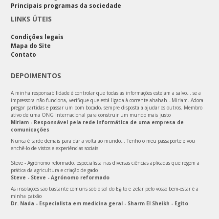
Principais programas da sociedade
LINKS ÚTEIS
Condições legais
Mapa do Site
Contato
DEPOIMENTOS
A minha responsabilidade é controlar que todas as informações estejam a salvo… se a
impressora não funciona, verifique que está ligada à corrente ahahah...Miriam. Adora
pregar partidas e passar um bom bocado, sempre disposta a ajudar os outros. Membro
ativo de uma ONG internacional para construir um mundo mais justo
Miriam - Responsável pela rede informática de uma empresa de
comunicações
Nunca é tarde demais para dar a volta ao mundo… Tenho o meu passaporte e vou
enchê-lo de vistos e experiências sociais
Steve - Agrónomo reformado, especialista nas diversas ciências aplicadas que regem a
prática da agricultura e criação de gado
Steve - Steve - Agrónomo reformado
As insolações são bastante comuns sob o sol do Egito e zelar pelo vosso bem-estar é a
minha paixão
Dr. Nada - Especialista em medicina geral - Sharm El Sheikh - Egito