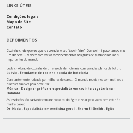
LINKS ÚTEIS
Condições legais
Mapa do Site
Contato
DEPOIMENTOS
Cozinhe chefe que eu quero aprender o seu “savoir faire”. Comecei há puco tempo mas
um dia serei um chefe com vários reconhecimentos nos guias de gastronomia mais
importantes do mundo
Ludvic - Aluno de cozinha de uma escola de hotelaria com grandes planos de futuro
Ludvic - Estudante de cozinha escola de hotelaria
Constantemente rodeada por milhares de cores… O mundo rodeia-nos com matizes e
prazeres simples para desfrutar
Mónica - Designer gráfica e especialista em cozinha vegetariana -
Holanda
As insolações são bastante comuns sob o sol do Egito e zelar pelo vosso bem-estar é a
minha paixão
Dr. Nada - Especialista em medicina geral - Sharm El Sheikh - Egito