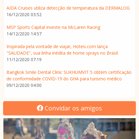
AIDA Cruises utiliza detecção de temperatura da DERMALOG
16/12/2020 03:52
MSP Sports Capital investe na McLaren Racing
14/12/2020 14:57
Inspirada pela vontade de viajar, Hoteis.com lança
"SAUDADE", sua linha inédita de home sprays no Brasil
11/12/2020 07:19
Bangkok Smile Dental Clinic SUKHUMVIT 5 obtém certificação
de conformidade COVID-19 do GHA para turismo médico
09/12/2020 04:00
Convidar os amigos