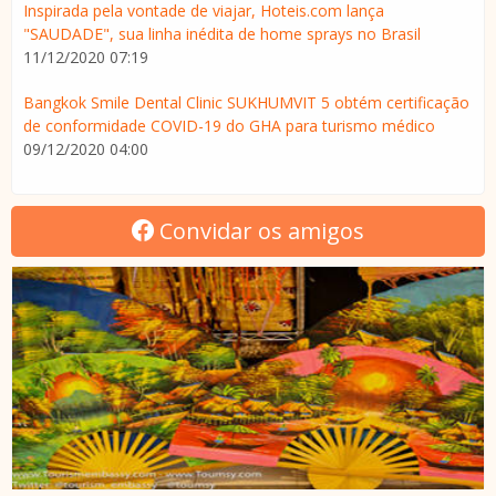
Inspirada pela vontade de viajar, Hoteis.com lança
"SAUDADE", sua linha inédita de home sprays no Brasil
11/12/2020 07:19
Bangkok Smile Dental Clinic SUKHUMVIT 5 obtém certificação
de conformidade COVID-19 do GHA para turismo médico
09/12/2020 04:00
Convidar os amigos