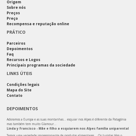
Origem
Sobre nós
Preços
Preço
Recompensa e reputação online
PRÁTICO
Parceiros
Depoimentos
Faq
Recursos e Logos
Principais programas da sociedade
LINKS ÚTEIS
Condições legais
Mapa do Site
Contato
DEPOIMENTOS
Adoramos a Europa e as suas montanhas… esquiar nos Alpes é diferente da Patagónia
mas também tem muito Glamour…
Linda y Francisco - Mãe e filho a esquiarem nos Alpes família uniparental
Temos uma variedade impressionante de produtos alimentares... Os turistas têm o