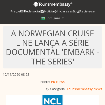
Preços
Rede social
Notícia
Iniciar sessão
Registe-se
Português
A NORWEGIAN CRUISE
LINE LANÇA A SÉRIE
DOCUMENTAL 'EMBARK -
THE SERIES'
12/11/2020 08:23
Fonte:
PR News
Categoria:
Tourismembassy News