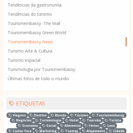
Tendências da gastronomia
Tendências do turismo
Tourismembassy -The Wall
Tourismembassy Green World
Tourismembassy News
Turismo Arte & Cultura
Turismo espacial
Turismologia por Tourismembassy
Últimas fotos de todo o mundo
ETIQUETAS
Viagens
Destino
Mundo
Turismo
Tourismembassy
Negócios
Turismologia
Hotel
Touroba
Turista
Economia
Social
Alimentos
Férias
Luxo
Comer fora
Marketing
Toumsy
Alojamento
Cidade