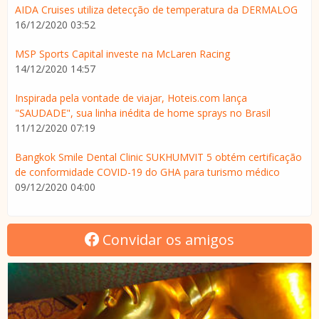
AIDA Cruises utiliza detecção de temperatura da DERMALOG
16/12/2020 03:52
MSP Sports Capital investe na McLaren Racing
14/12/2020 14:57
Inspirada pela vontade de viajar, Hoteis.com lança
"SAUDADE", sua linha inédita de home sprays no Brasil
11/12/2020 07:19
Bangkok Smile Dental Clinic SUKHUMVIT 5 obtém certificação
de conformidade COVID-19 do GHA para turismo médico
09/12/2020 04:00
Convidar os amigos