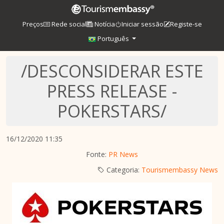
Preços
Rede social
Notícia
Iniciar sessão
Registe-se
Português
/DESCONSIDERAR ESTE
PRESS RELEASE -
POKERSTARS/
16/12/2020 11:35
Fonte:
PR News
Categoria:
Tourismembassy News