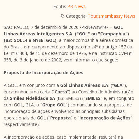
Fonte:
PR News
Categoria:
Tourismembassy News
SÃO PAULO, 7 de dezembro de 2020 /PRNewswire/ --
GOL
Linhas Aéreas Inteligentes S.A. ("GOL" ou "Companhia")
(B3: GOLL4 e NYSE: GOL)
, a maior companhia aérea doméstica
do Brasil, em cumprimento ao disposto no §4º do artigo 157 da
Lei nº 6.404, de 15 de dezembro de 1976, e na Instrução CVM nº
358, de 3 de janeiro de 2002, vem informar o que segue:
Proposta de Incorporação de Ações
A GOL, em conjunto com a
Gol Linhas Aéreas S.A.
("
GLA
"),
encaminhou uma carta ("
Carta
") ao Conselho de Administração
da
Smiles Fidelidade SA
(B3: SMLS3) ("
SMILES
" e, em conjunto
com GOL, GLA, o "
Grupo GOL
") comunicando sua proposta de
incorporação de ações envolvendo as principais subsidiárias
operacionais da GOL ("
Proposta
" e "
Incorporação de Ações
",
respectivamente).
A Incorporação de ações, caso implementada, resultará na