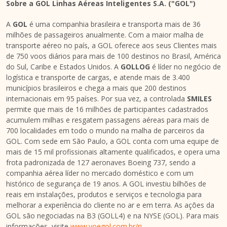
Sobre a GOL Linhas Aéreas Inteligentes S.A. ("GOL")
A
GOL
é uma companhia brasileira e transporta mais de 36
milhões de passageiros anualmente. Com a maior malha de
transporte aéreo no país, a GOL oferece aos seus Clientes mais
de 750 voos diários para mais de 100 destinos no Brasil, América
do Sul, Caribe e Estados Unidos. A
GOLLOG
é líder no negócio de
logística e transporte de cargas, e atende mais de 3.400
municípios brasileiros e chega a mais que 200 destinos
internacionais em 95 países. Por sua vez, a controlada
SMILES
permite que mais de 16 milhões de participantes cadastrados
acumulem milhas e resgatem passagens aéreas para mais de
700 localidades em todo o mundo na malha de parceiros da
GOL. Com sede em São Paulo, a GOL conta com uma equipe de
mais de 15 mil profissionais altamente qualificados, e opera uma
frota padronizada de 127 aeronaves Boeing 737, sendo a
companhia aérea líder no mercado doméstico e com um
histórico de segurança de 19 anos. A GOL investiu bilhões de
reais em instalações, produtos e serviços e tecnologia para
melhorar a experiência do cliente no ar e em terra. As ações da
GOL são negociadas na B3 (GOLL4) e na NYSE (GOL). Para mais
informações, visite
www.voegol.com.br/ri
.