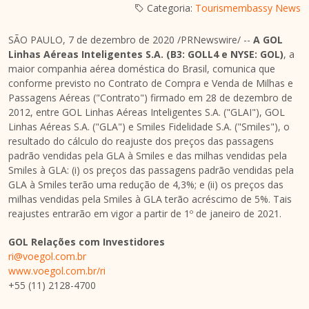
Categoria:
Tourismembassy News
SÃO PAULO, 7 de dezembro de 2020 /PRNewswire/ --
A GOL
Linhas Aéreas Inteligentes S.A. (B3: GOLL4 e NYSE: GOL)
, a
maior companhia aérea doméstica do Brasil, comunica que
conforme previsto no Contrato de Compra e
Venda de Milhas
e
Passagens Aéreas ("Contrato") firmado em 28 de dezembro de
2012, entre GOL Linhas Aéreas Inteligentes S.A. ("GLAI"), GOL
Linhas Aéreas S.A. ("GLA") e Smiles Fidelidade S.A. ("Smiles"), o
resultado do cálculo do reajuste dos preços das passagens
padrão vendidas pela GLA à Smiles e das milhas vendidas pela
Smiles à GLA: (i) os preços das passagens padrão vendidas pela
GLA à Smiles terão uma redução de 4,3%; e (ii) os preços das
milhas vendidas pela Smiles à GLA terão acréscimo de 5%. Tais
reajustes entrarão em vigor a partir de 1º de janeiro de 2021.
GOL Relações com Investidores
ri@voegol.com.br
www.voegol.com.br/ri
+55 (11) 2128-4700