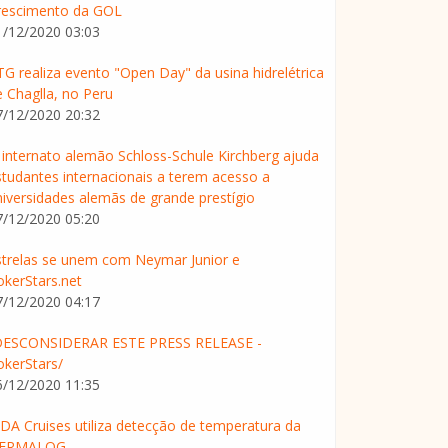
rescimento da GOL
1/12/2020 03:03
TG realiza evento "Open Day" da usina hidrelétrica
e Chaglla, no Peru
7/12/2020 20:32
 internato alemão Schloss-Schule Kirchberg ajuda
studantes internacionais a terem acesso a
niversidades alemãs de grande prestígio
7/12/2020 05:20
strelas se unem com Neymar Junior e
okerStars.net
7/12/2020 04:17
DESCONSIDERAR ESTE PRESS RELEASE -
okerStars/
6/12/2020 11:35
IDA Cruises utiliza detecção de temperatura da
ERMALOG