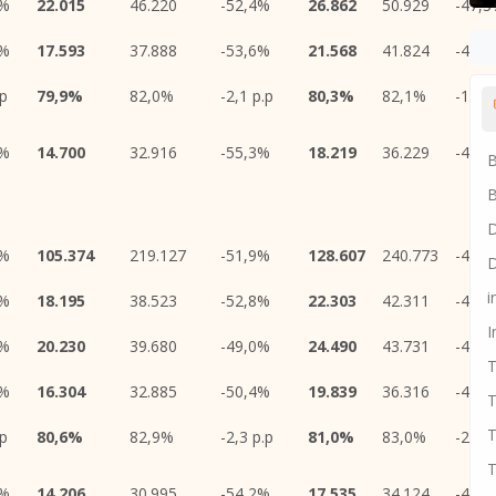
3%
22.015
46.220
-52,4%
26.862
50.929
-47,
8%
17.593
37.888
-53,6%
21.568
41.824
-48,
.p
79,9%
82,0%
-2,1 p.p
80,3%
82,1%
-1,8 p
5%
14.700
32.916
-55,3%
18.219
36.229
-49,
B
B
D
1%
105.374
219.127
-51,9%
128.607
240.773
-46,
D
i
0%
18.195
38.523
-52,8%
22.303
42.311
-47,
I
3%
20.230
39.680
-49,0%
24.490
43.731
-44,
T
3%
16.304
32.885
-50,4%
19.839
36.316
-45,
T
T
.p
80,6%
82,9%
-2,3 p.p
81,0%
83,0%
-2,0 p
T
9%
14.206
30.995
-54,2%
17.535
34.124
-48,