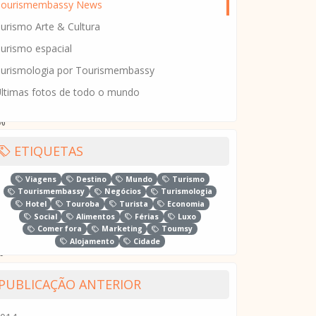
Tourismembassy News
urismo Arte & Cultura
urismo espacial
3%
urismologia por Tourismembassy
ltimas fotos de todo o mundo
7%
0%
ETIQUETAS
6%
.p
Viagens
Destino
Mundo
Turismo
Tourismembassy
Negócios
Turismologia
Hotel
Touroba
Turista
Economia
5%
Social
Alimentos
Férias
Luxo
Comer fora
Marketing
Toumsy
Alojamento
Cidade
p
.p
PUBLICAÇÃO ANTERIOR
1%