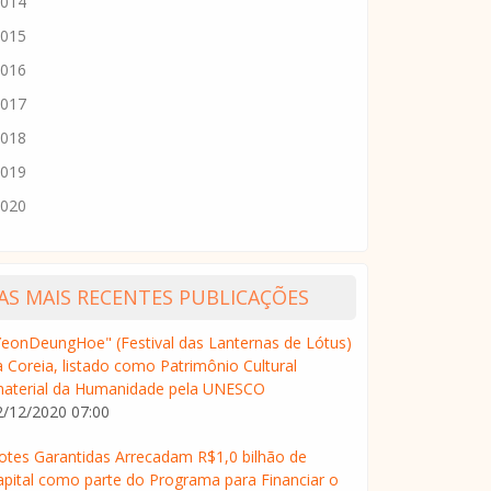
014
015
016
017
018
019
020
AS MAIS RECENTES PUBLICAÇÕES
YeonDeungHoe" (Festival das Lanternas de Lótus)
a Coreia, listado como Patrimônio Cultural
material da Humanidade pela UNESCO
2/12/2020 07:00
otes Garantidas Arrecadam R$1,0 bilhão de
apital como parte do Programa para Financiar o