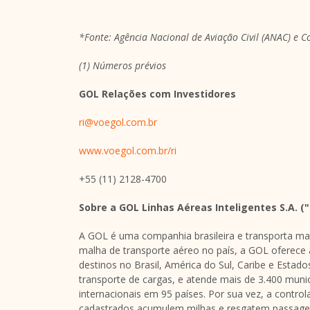
*Fonte: Agência Nacional de Aviação Civil (ANAC) e 
(1) Números prévios
GOL Relações com Investidores
ri@voegol.com.br
www.voegol.com.br/ri
+55 (11) 2128-4700
Sobre a GOL Linhas Aéreas Inteligentes S.A. (
A GOL é uma companhia brasileira e transporta ma
malha de transporte aéreo no país, a GOL oferece 
destinos no Brasil, América do Sul, Caribe e Estado
transporte de cargas, e atende mais de 3.400 munic
internacionais em 95 países. Por sua vez, a contro
cadastrados acumulem milhas e resgatem passage