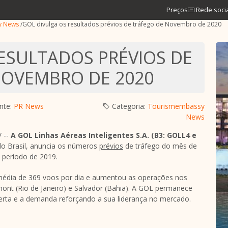
Preços
Rede soci
y News
/
GOL divulga os resultados prévios de tráfego de Novembro de 2020
ESULTADOS PRÉVIOS DE
NOVEMBRO DE 2020
nte:
PR News
Categoria:
Tourismembassy
News
 --
A GOL Linhas Aéreas Inteligentes S.A. (B3: GOLL4 e
do Brasil, anuncia os números
prévios
de tráfego do mês de
eríodo de 2019.
dia de 369 voos por dia e aumentou as operações nos
mont
(
Rio de Janeiro
) e
Salvador (Bahia)
. A GOL permanece
oferta e a demanda reforçando a sua liderança no mercado.