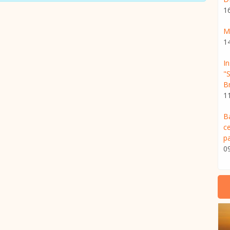
1
M
1
I
"
Br
1
B
c
p
0