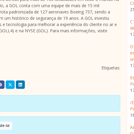
C
o, a GOL conta com uma equipe de mais de 15 mil
2
 frota padronizada de 127 aeronaves Boeing 737, sendo a
 um histórico de segurança de 19 anos. A GOL investiu
C
s e tecnologia para melhorar a experiência do cliente no ar e
d
GOLL4) e na NYSE (GOL). Para mais informações, visite
1
O
e
u
1
Etiquetas:
E
P
1
/
P
1
ste-se
A
D