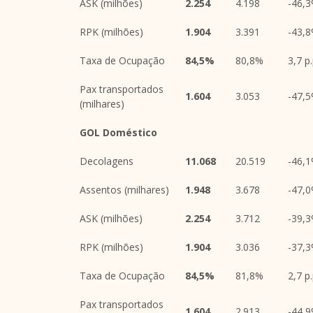
ASK (milhões)
2.254
4.198
-46,
RPK (milhões)
1.904
3.391
-43,
Taxa de Ocupação
84,5%
80,8%
3,7 p
Pax transportados
1.604
3.053
-47,
(milhares)
GOL Doméstico
Decolagens
11.068
20.519
-46,
Assentos (milhares)
1.948
3.678
-47,
ASK (milhões)
2.254
3.712
-39,
RPK (milhões)
1.904
3.036
-37,
Taxa de Ocupação
84,5%
81,8%
2,7 p
Pax transportados
1.604
2.913
-44,