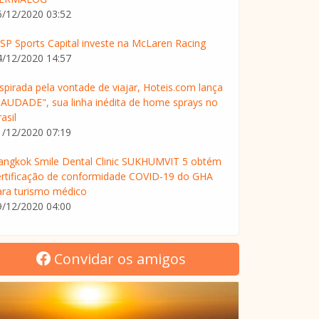
6/12/2020 03:52
SP Sports Capital investe na McLaren Racing
4/12/2020 14:57
nspirada pela vontade de viajar, Hoteis.com lança
SAUDADE", sua linha inédita de home sprays no
asil
1/12/2020 07:19
angkok Smile Dental Clinic SUKHUMVIT 5 obtém
ertificação de conformidade COVID-19 do GHA
ara turismo médico
9/12/2020 04:00
Convidar os amigos