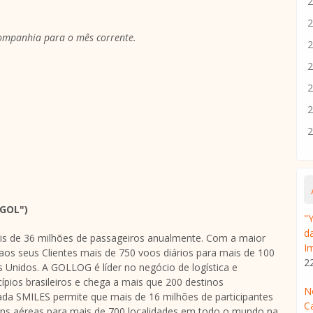
2
2
Companhia para o mês corrente.
2
2
2
2
2
"GOL")
"
d
is de 36 milhões de passageiros anualmente. Com a maior
I
aos seus Clientes mais de 750 voos diários para mais de 100
2
s Unidos. A GOLLOG é líder no negócio de logística e
ípios brasileiros e chega a mais que 200 destinos
N
lada SMILES permite que mais de 16 milhões de participantes
C
ns aéreas para mais de 700 localidades em todo o mundo na