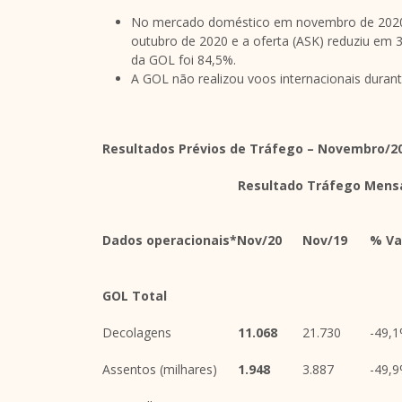
No mercado doméstico em novembro de 2020,
outubro de 2020 e a oferta (ASK) reduziu em
da GOL foi 84,5%.
A GOL não realizou voos internacionais duran
Resultados Prévios de Tráfego – Novembro/20
Resultado Tráfego Mens
Dados operacionais*
Nov/20
Nov/19
% Va
GOL Total
Decolagens
11.068
21.730
-49,
Assentos (milhares)
1.948
3.887
-49,