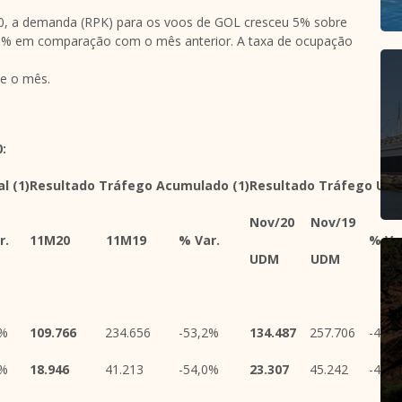
 a demanda (RPK) para os voos de GOL cresceu 5% sobre
 3% em comparação com o mês anterior. A taxa de ocupação
te o mês.
:
al
(1)
Resultado Tráfego Acumulado
(1)
Resultado Tráfego UD
Nov/20
Nov/19
r.
11M20
11M19
% Var.
% Va
UDM
UDM
1%
109.766
234.656
-53,2%
134.487
257.706
-47,
9%
18.946
41.213
-54,0%
23.307
45.242
-48,