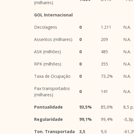
(milhares)
GOL Internacional
Decolagens
0
1.211
N.A.
Assentos (milhares)
0
209
N.A.
ASK (milhões)
0
485
N.A.
RPK (milhões)
0
355
N.A.
Taxa de Ocupação
0
73,2%
N.A.
Pax transportados
0
141
N.A.
(milhares)
Pontualidade
93,5%
85,0%
8,5 p
Regularidade
99,1%
99,4%
-0,3p
Ton. Transportada
3,5
9,0
-61,