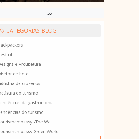
3%
RSS
4%
.p
CATEGORIAS BLOG
7%
ackpackers
est of
esigns e Arquitetura
6%
iretor de hotel
ndústria de cruzeiros
3%
ndústria do turismo
0%
endências da gastronomia
4%
endências do turismo
ourismembassy -The Wall
.p
ourismembassy Green World
6%