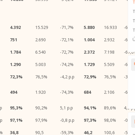
T
T
4.392
15.529
-71,7%
5.880
16.933
-65,
T
Ú
751
2.690
-72,1%
1.004
2.932
-65,
1.784
6.540
-72,7%
2.372
7.198
-67,
1.290
5.003
-74,2%
1.729
5.509
-68,
72,3%
76,5%
-4,2 p.p
72,9%
76,5%
-3,6 p
494
1.920
-74,3%
684
2.106
-67,
.p
95,3%
90,2%
5,1 p.p
94,1%
89,6%
4,5 p.
.p
97,1%
97,9%
-0,8 p.p
97,3%
98,0%
-0,7 p
3%
36,8
90,5
-59,3%
46,2
100,6
-54,