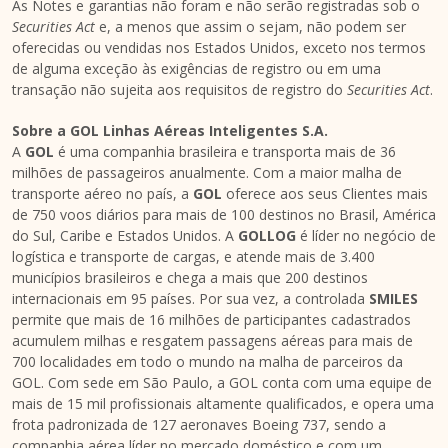
As Notes e garantias não foram e não serão registradas sob o
Securities Act
e, a menos que assim o sejam, não podem ser
oferecidas ou vendidas nos Estados Unidos, exceto nos termos
de alguma exceção às exigências de registro ou em uma
transação não sujeita aos requisitos de registro do
Securities Act
.
Sobre a GOL Linhas Aéreas Inteligentes S.A.
A
GOL
é uma companhia brasileira e transporta mais de 36
milhões de passageiros anualmente. Com a maior malha de
transporte aéreo no país, a
GOL
oferece aos seus Clientes mais
de 750 voos diários para mais de 100 destinos no Brasil, América
do Sul, Caribe e Estados Unidos. A
GOLLOG
é líder no negócio de
logística e transporte de cargas, e atende mais de 3.400
municípios brasileiros e chega a mais que 200 destinos
internacionais em 95 países. Por sua vez, a controlada
SMILES
permite que mais de 16 milhões de participantes cadastrados
acumulem milhas e resgatem passagens aéreas para mais de
700 localidades em todo o mundo na malha de parceiros da
GOL. Com sede em São Paulo, a GOL conta com uma equipe de
mais de 15 mil profissionais altamente qualificados, e opera uma
frota padronizada de 127 aeronaves Boeing 737, sendo a
companhia aérea líder no mercado doméstico e com um