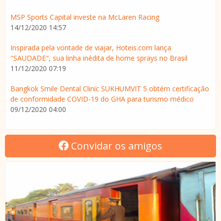
MSP Sports Capital investe na McLaren Racing
14/12/2020 14:57
Inspirada pela vontade de viajar, Hoteis.com lança
"SAUDADE", sua linha inédita de home sprays no Brasil
11/12/2020 07:19
Bangkok Smile Dental Clinic SUKHUMVIT 5 obtém certificação
de conformidade COVID-19 do GHA para turismo médico
09/12/2020 04:00
Convidar os amigos