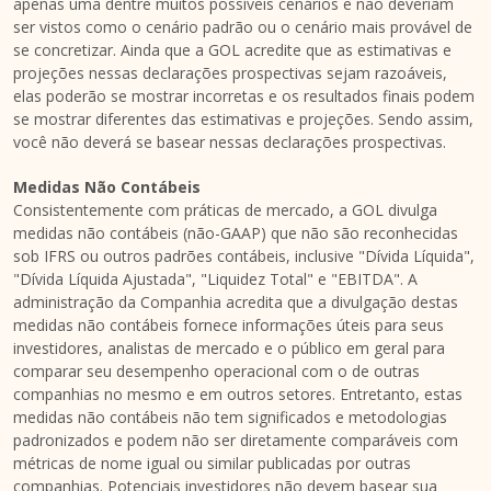
apenas uma dentre muitos possíveis cenários e não deveriam
ser vistos como o cenário padrão ou o cenário mais provável de
se concretizar. Ainda que a GOL acredite que as estimativas e
projeções nessas declarações prospectivas sejam razoáveis,
elas poderão se mostrar incorretas e os resultados finais podem
se mostrar diferentes das estimativas e projeções. Sendo assim,
você não deverá se basear nessas declarações prospectivas.
Medidas Não Contábeis
Consistentemente com práticas de mercado, a GOL divulga
medidas não contábeis (não-GAAP) que não são reconhecidas
sob IFRS ou outros padrões contábeis, inclusive "Dívida Líquida",
"Dívida Líquida Ajustada", "Liquidez Total" e "EBITDA". A
administração da Companhia acredita que a divulgação destas
medidas não contábeis fornece informações úteis para seus
investidores, analistas de mercado e o público em geral para
comparar seu desempenho operacional com o de outras
companhias no mesmo e em outros setores. Entretanto, estas
medidas não contábeis não tem significados e metodologias
padronizados e podem não ser diretamente comparáveis com
métricas de nome igual ou similar publicadas por outras
companhias. Potenciais investidores não devem basear sua