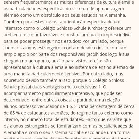
sentem frequentemente as muitas diferenças da cultura alemã e
as particularidades específicas do sistema de aprendizagem
alemão como um obstáculo aos seus estudos na Alemanha.
Também para estes casos, a orientação específica de um
internato como o Colégio
Schloss-Schule Kirchberg
oferece um
ambiente escolar favorável e constitui um auxílio imprescindível
para se poder prosseguir nos estudos: Por um lado, porque
todos os alunos estrangeiros contam desde o início com um
amplo apoio por parte dos responsáveis (acolhidos logo à sua
chegada no aeroporto, auxílio para vistos, etc.) e são
apresentados à cultura alemã e ao sistema de ensino alemão de
uma maneira particularmente sensível. Por outro lado, mas
sobretudo devido também a isso, porque o Colégio Schloss-
Schule possui duas vantagens muito decisivas: 1. O
acompanhamento particularmente intensivo, que pode ser
determinado, entre outras coisas, a partir de uma relação
alunos-professor/educador de 1:6. 2. Uma percentagem de cerca
de 85 % de estudantes alemães, do regime tanto externo como
interno, no número total de estudantes. Facto que garante que
os alunos estrangeiros se familiarizam com as peculiaridades da
Alemanha e com o seu sistema social e escolar de uma forma
muito natural, através da ligação entre os elementos da turma