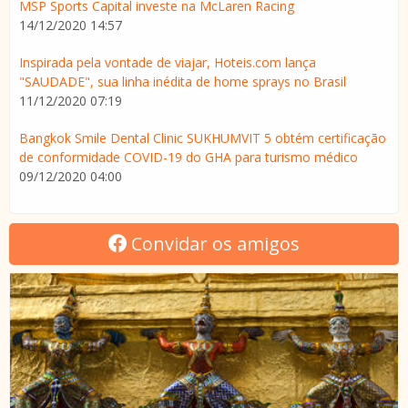
MSP Sports Capital investe na McLaren Racing
14/12/2020 14:57
Inspirada pela vontade de viajar, Hoteis.com lança
"SAUDADE", sua linha inédita de home sprays no Brasil
11/12/2020 07:19
Bangkok Smile Dental Clinic SUKHUMVIT 5 obtém certificação
de conformidade COVID-19 do GHA para turismo médico
09/12/2020 04:00
Convidar os amigos