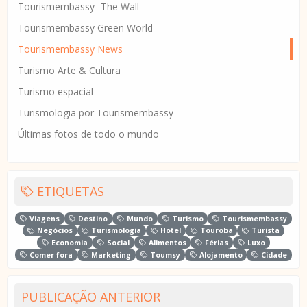
Tourismembassy -The Wall
Tourismembassy Green World
Tourismembassy News
Turismo Arte & Cultura
Turismo espacial
Turismologia por Tourismembassy
Últimas fotos de todo o mundo
ETIQUETAS
Viagens
Destino
Mundo
Turismo
Tourismembassy
Negócios
Turismologia
Hotel
Touroba
Turista
Economia
Social
Alimentos
Férias
Luxo
Comer fora
Marketing
Toumsy
Alojamento
Cidade
PUBLICAÇÃO ANTERIOR