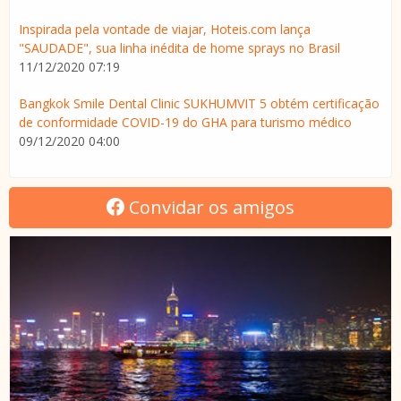
Inspirada pela vontade de viajar, Hoteis.com lança
"SAUDADE", sua linha inédita de home sprays no Brasil
11/12/2020 07:19
Bangkok Smile Dental Clinic SUKHUMVIT 5 obtém certificação
de conformidade COVID-19 do GHA para turismo médico
09/12/2020 04:00
Convidar os amigos