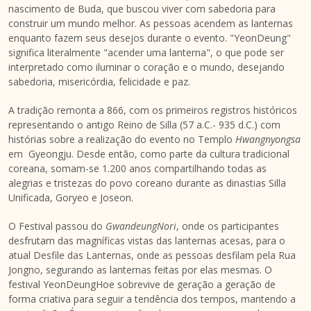
nascimento de Buda, que buscou viver com sabedoria para
construir um mundo melhor. As pessoas acendem as lanternas
enquanto fazem seus desejos durante o evento. "YeonDeung"
significa literalmente "acender uma lanterna", o que pode ser
interpretado como iluminar o coração e o mundo, desejando
sabedoria, misericórdia, felicidade e paz.
A tradição remonta a 866, com os primeiros registros históricos
representando o antigo
Reino de Silla
(57 a.C.- 935 d.C.) com
histórias sobre a realização do evento no Templo
Hwangnyongsa
em Gyeongju. Desde então, como parte da cultura tradicional
coreana, somam-se 1.200 anos compartilhando todas as
alegrias e tristezas do povo coreano durante as dinastias Silla
Unificada, Goryeo e Joseon.
O Festival passou do
GwandeungNori
, onde os participantes
desfrutam das magníficas vistas das lanternas acesas, para o
atual Desfile das Lanternas, onde as pessoas desfilam pela Rua
Jongno, segurando as lanternas feitas por elas mesmas. O
festival YeonDeungHoe sobrevive de geração a geração de
forma criativa para seguir a tendência dos tempos, mantendo a