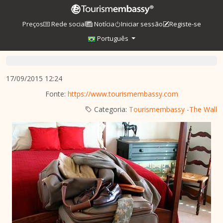
Preços
Rede social
Notícia
Iniciar sessão
Registe-se
Português
17/09/2015 12:24
Fonte:
https://www.tourismembassy.com
Categoria:
Tourismembassy -The Wall