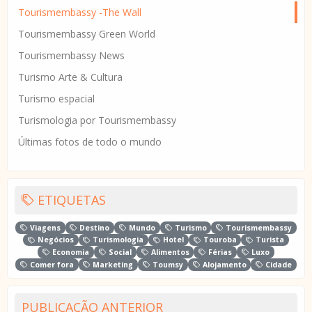
Tourismembassy -The Wall
Tourismembassy Green World
Tourismembassy News
Turismo Arte & Cultura
Turismo espacial
Turismologia por Tourismembassy
Últimas fotos de todo o mundo
ETIQUETAS
Viagens
Destino
Mundo
Turismo
Tourismembassy
Negócios
Turismologia
Hotel
Touroba
Turista
Economia
Social
Alimentos
Férias
Luxo
Comer fora
Marketing
Toumsy
Alojamento
Cidade
PUBLICAÇÃO ANTERIOR