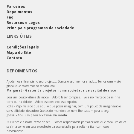
Parceiros
Depoimentos
Faq
Recursos e Logos
Principais programas da sociedade
LINKS ÚTEIS
Condições legais
Mapa do Site
Contato
DEPOIMENTOS
Ajudamos a financiar o seu projeto… Somos o seu melhor aliado… Temos uma visão
global que colocamos ao serviço local…
Margaret - Gestor de projetos numa sociedade de capital de risco
Sou um pouco vítima da moda... Adoro fazer compras... Seja no mercado da minha
terra ou na cidade... Adoro as cores e os estampados
Jodie - Vejo mais do que aquilo que possa imaginar, com um pouco de imaginação e
sensibilidade, descubro facetas do mundo que nem lhe passam pela cabeça.
Jodie - Sou um pouco vítima da moda
O cliente é a nossa razão de ser… Somos responsáveis por fazer com que cada um deles
se sinta como em casa e desfrute da sua estadia para voltar a ficar connosco
brevemente…