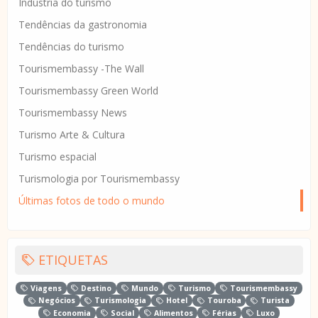
Indústria do turismo
Tendências da gastronomia
Tendências do turismo
Tourismembassy -The Wall
Tourismembassy Green World
Tourismembassy News
Turismo Arte & Cultura
Turismo espacial
Turismologia por Tourismembassy
Últimas fotos de todo o mundo
ETIQUETAS
Viagens
Destino
Mundo
Turismo
Tourismembassy
Negócios
Turismologia
Hotel
Touroba
Turista
Economia
Social
Alimentos
Férias
Luxo