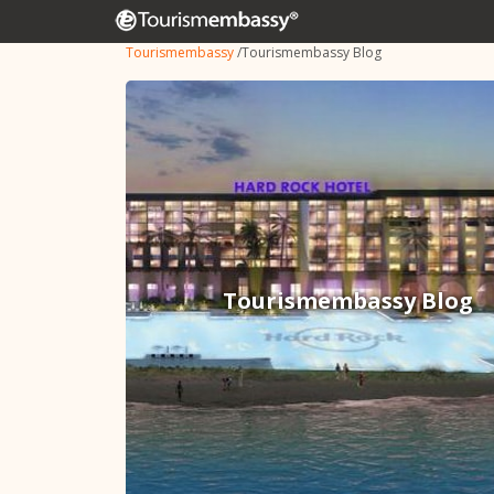
Tourismembassy
/
Tourismembassy Blog
Tourismembassy Blog