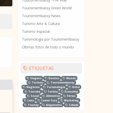
Tourismembassy -The Wall
Tourismembassy Green World
Tourismembassy News
Turismo Arte & Cultura
Turismo espacial
Turismologia por Tourismembassy
Últimas fotos de todo o mundo
ETIQUETAS
Viagens
Destino
Mundo
Turismo
Tourismembassy
Negócios
Turismologia
Hotel
Touroba
Turista
Economia
Social
Alimentos
Férias
Luxo
Comer fora
Marketing
Toumsy
Alojamento
Cidade