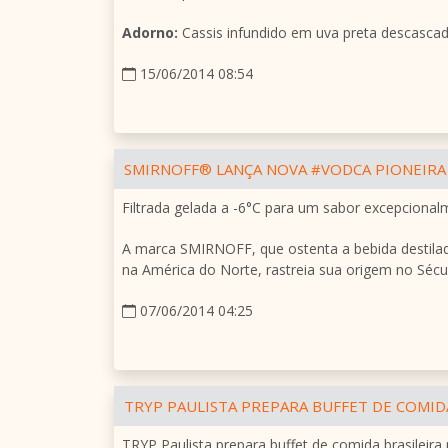
Adorno:
Cassis infundido em uva preta descascada
15/06/2014 08:54
SMIRNOFF® LANÇA NOVA #VODCA PIONEIRA 
Filtrada gelada a -6°C para um sabor excepciona
A marca SMIRNOFF, que ostenta a bebida destil
na América do Norte, rastreia sua origem no Sécul
07/06/2014 04:25
TRYP PAULISTA PREPARA BUFFET DE COMIDA
TRYP Paulista prepara buffet de comida brasilei