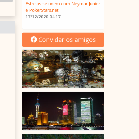
Estrelas se unem com Neymar Junior
e PokerStars.net
17/12/2020 04:17
Convidar os amigos