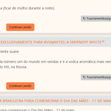
 (ficar de molho durante a noite).
Tourismembassy
Continue Lendo
EXCLUSIVAMENTE PARA #VIAJANTES: A SMIRNOFF WHITE™
lmente suave
ada número um do mundo em vendas e é a vodca aromática mais ven
o XIX, na Rússia.
Tourismembassy
Continue Lendo
 BRASILEIRA PARA COMEMORAR O DIA DAS MÃES - 11 DE MAI
ra para comemorar o Dia das Mães - 11 de maio