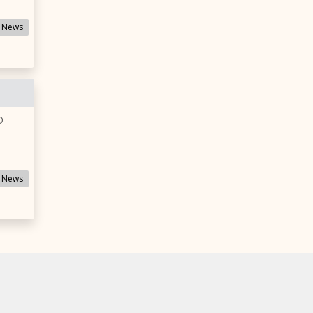
 News
D
 News