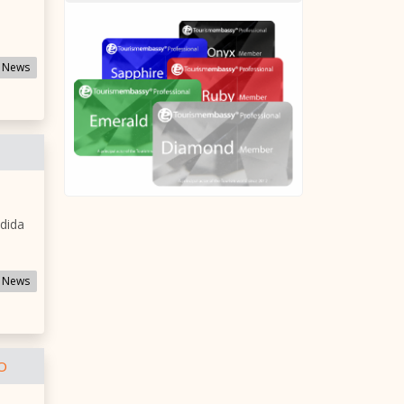
 News
dida
 News
O