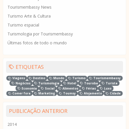
Tourismembassy News
Turismo Arte & Cultura
Turismo espacial
Turismologia por Tourismembassy
Últimas fotos de todo o mundo
ETIQUETAS
Viagens
Destino
Mundo
Turismo
Tourismembassy
Negócios
Turismologia
Hotel
Touroba
Turista
Economia
Social
Alimentos
Férias
Luxo
Comer fora
Marketing
Toumsy
Alojamento
Cidade
PUBLICAÇÃO ANTERIOR
2014