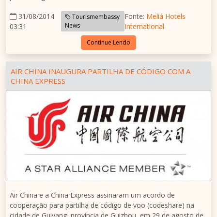
31/08/2014
Fonte:
Meliá Hotels
Tourismembassy
News
03:31
International
Continue Lendo
AIR CHINA INAUGURA PARTILHA DE CÓDIGO COM A
CHINA EXPRESS
Air
China
e a China Express assinaram um acordo de
cooperação para partilha de código de voo (codeshare) na
cidade de
Guiyang
, província de
Guizhou
, em 29 de agosto de