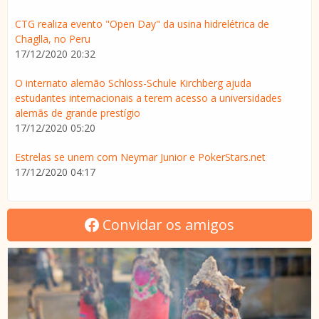
CTG realiza evento "Open Day" da usina hidrelétrica de
Chaglla, no Peru
17/12/2020 20:32
O internato alemão Schloss-Schule Kirchberg ajuda
estudantes internacionais a terem acesso a universidades
alemãs de grande prestígio
17/12/2020 05:20
Estrelas se unem com Neymar Junior e PokerStars.net
17/12/2020 04:17
Convidar os amigos