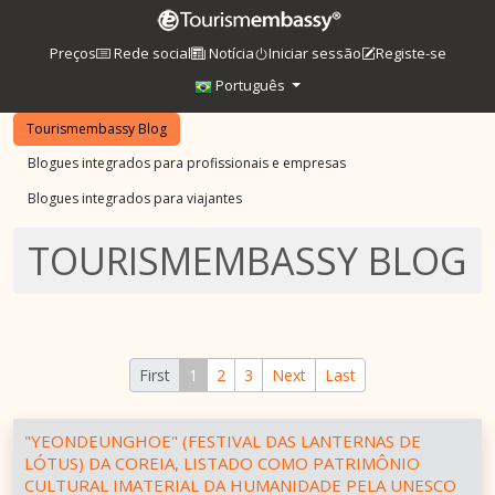
Preços
Rede social
Notícia
Iniciar sessão
Registe-se
Português
Tourismembassy Blog
Blogues integrados para profissionais e empresas
Blogues integrados para viajantes
TOURISMEMBASSY BLOG
First
1
2
3
Next
Last
"YEONDEUNGHOE" (FESTIVAL DAS LANTERNAS DE
LÓTUS) DA COREIA, LISTADO COMO PATRIMÔNIO
CULTURAL IMATERIAL DA HUMANIDADE PELA UNESCO