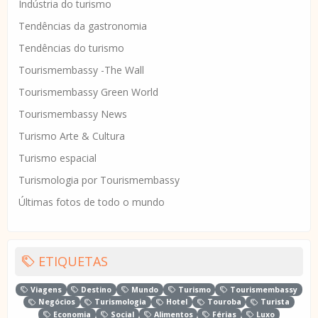
Indústria do turismo
Tendências da gastronomia
Tendências do turismo
Tourismembassy -The Wall
Tourismembassy Green World
Tourismembassy News
Turismo Arte & Cultura
Turismo espacial
Turismologia por Tourismembassy
Últimas fotos de todo o mundo
ETIQUETAS
Viagens
Destino
Mundo
Turismo
Tourismembassy
Negócios
Turismologia
Hotel
Touroba
Turista
Economia
Social
Alimentos
Férias
Luxo