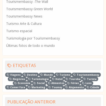
Tourismembassy -The Wall
Tourismembassy Green World
Tourismembassy News
Turismo Arte & Cultura
Turismo espacial
Turismologia por Tourismembassy
Últimas fotos de todo o mundo
ETIQUETAS
Viagens
Destino
Mundo
Turismo
Tourismembassy
Negócios
Turismologia
Hotel
Touroba
Turista
Economia
Social
Alimentos
Férias
Luxo
Comer fora
Marketing
Toumsy
Alojamento
Cidade
PUBLICAÇÃO ANTERIOR