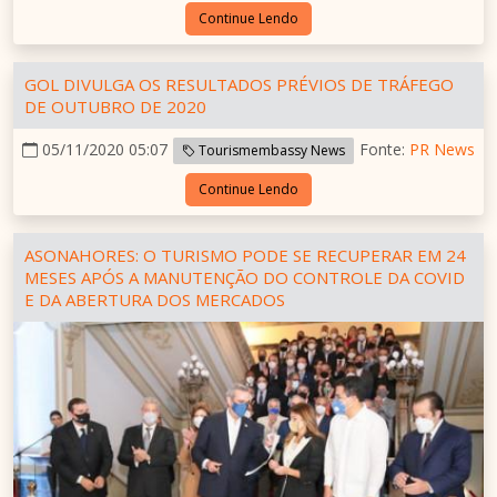
Continue Lendo
GOL DIVULGA OS RESULTADOS PRÉVIOS DE TRÁFEGO
DE OUTUBRO DE 2020
05/11/2020 05:07
Fonte:
PR News
Tourismembassy News
Continue Lendo
ASONAHORES: O TURISMO PODE SE RECUPERAR EM 24
MESES APÓS A MANUTENÇÃO DO CONTROLE DA COVID
E DA ABERTURA DOS MERCADOS