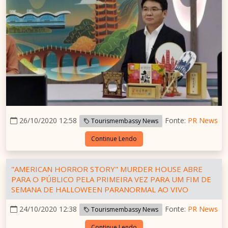
26/10/2020 12:58
Fonte:
PR News
Tourismembassy News
Continue Lendo
"AMERICAN HORROR STORY" MURDER HOUSE ABRE
PARA O PÚBLICO PELA PRIMEIRA VEZ PARA UM FIM DE
SEMANA DE HALLOWEEN PARANORMAL AO VIVO
24/10/2020 12:38
Fonte:
PR News
Tourismembassy News
Continue Lendo