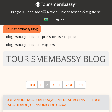
Preços
Rede social
Notícia
Iniciar sessão
Registe-se
Português
Tourismembassy Blog
Blogues integrados para profissionais e empresas
Blogues integrados para viajantes
TOURISMEMBASSY BLOG
First
1
2
3
4
Next
Last
GOL ANUNCIA ATUALIZAÇÃO MENSAL AO INVESTIDOR:
CAPACIDADE, CONSUMO DE CAIXA