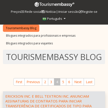
Preços
Rede social
Notícia
Iniciar sessão
Registe-se
Português
Tourismembassy Blog
Blogues integrados para profissionais e empresas
Blogues integrados para viajantes
TOURISMEMBASSY BLOG
First
Previous
2
3
4
5
6
Next
Last
ERICKSON INC. E BELL TEXTRON INC. ANUNCIAM
ASSINATURAS DE CONTRATOS PARA INICIAR
TRANSFERÊNCIA DE CERTIFICADOS DE TIPO PARA