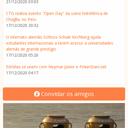
21/12/2020 03:03
CTG realiza evento "Open Day" da usina hidrelétrica de
Chaglla, no Peru
17/12/2020 20:32
O internato alemão Schloss-Schule Kirchberg ajuda
estudantes internacionais a terem acesso a universidades
alemãs de grande prestígio
17/12/2020 05:20
Estrelas se unem com Neymar Junior e PokerStars.net
17/12/2020 04:17
Convidar os amigos