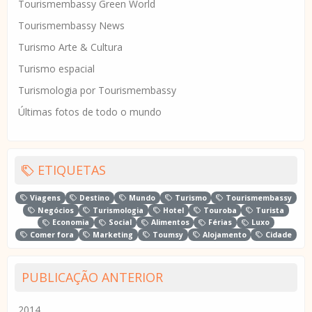
Tourismembassy Green World
Tourismembassy News
Turismo Arte & Cultura
Turismo espacial
Turismologia por Tourismembassy
Últimas fotos de todo o mundo
ETIQUETAS
Viagens
Destino
Mundo
Turismo
Tourismembassy
Negócios
Turismologia
Hotel
Touroba
Turista
Economia
Social
Alimentos
Férias
Luxo
Comer fora
Marketing
Toumsy
Alojamento
Cidade
PUBLICAÇÃO ANTERIOR
2014