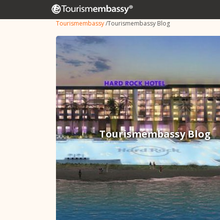
Tourismembassy
/
Tourismembassy Blog
Tourismembassy Blog