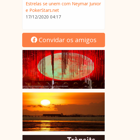
Estrelas se unem com Neymar Junior
e PokerStars.net
17/12/2020 04:17
Convidar os amigos