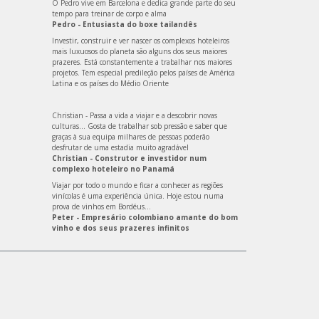
O Pedro vive em Barcelona e dedica grande parte do seu
tempo para treinar de corpo e alma
Pedro - Entusiasta do boxe tailandês
Investir, construir e ver nascer os complexos hoteleiros
mais luxuosos do planeta são alguns dos seus maiores
prazeres. Está constantemente a trabalhar nos maiores
projetos. Tem especial predileção pelos países de América
Latina e os países do Médio Oriente
Christian - Passa a vida a viajar e a descobrir novas
culturas... Gosta de trabalhar sob pressão e saber que
graças à sua equipa milhares de pessoas poderão
desfrutar de uma estadia muito agradável
Christian - Construtor e investidor num
complexo hoteleiro no Panamá
Viajar por todo o mundo e ficar a conhecer as regiões
vinícolas é uma experiência única. Hoje estou numa
prova de vinhos em Bordéus…
Peter - Empresário colombiano amante do bom
vinho e dos seus prazeres infinitos