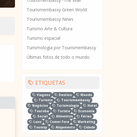
Tourismembassy -The Wall
Tourismembassy Green World
Tourismembassy News
Turismo Arte & Cultura
Turismo espacial
Turismologia por Tourismembassy
Últimas fotos de todo o mundo
ETIQUETAS
Viagens
Destino
Mundo
Turismo
Tourismembassy
Negócios
Turismologia
Hotel
Touroba
Turista
Economia
Social
Alimentos
Férias
Luxo
Comer fora
Marketing
Toumsy
Alojamento
Cidade