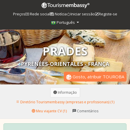
Preços
Rede social
Notícia
Iniciar sessão
Registe-se
Português
PRADES
PYRÉNÉES-ORIENTALES - FRANÇA
Gosto, atribuir TOUROBA
Informação
Diretório Tourismembassy (empresas e profissionais) (1)
Meu viajante CV (1)
Comentários