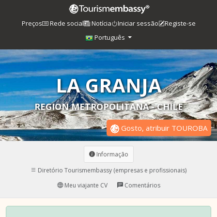
Preços
Rede social
Notícia
Iniciar sessão
Registe-se
Português
LA GRANJA
REGION METROPOLITANA - CHILE
Gosto, atribuir TOUROBA
Informação
Diretório Tourismembassy (empresas e profissionais)
Meu viajante CV
Comentários