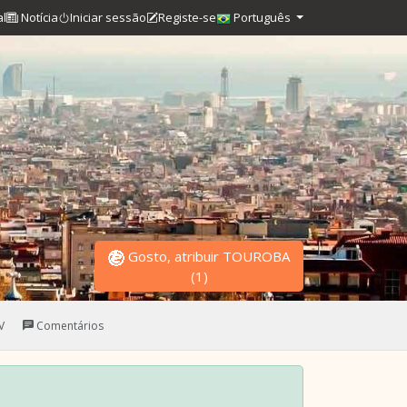
al
Notícia
Iniciar sessão
Registe-se
Português
Gosto, atribuir TOUROBA
(
1
)
V
Comentários