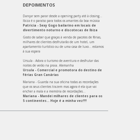
DEPOIMENTOS
Dançar sem parar desde a opening party até à closing…
Ibiza é o paraíso para todos os amantes da boa música
Patricia - Sexy Gogo bailarino em locais de
divertimento noturno e discotecas de Ibiza
Gosto de saber que graças à venda de pacotes de férias,
milhares de clientes desfrutarão de um hotel, um
apartamento turístico ou de uma casa de luxo… estamos
à sua espera
Ursula - Adora o turismo de aventura e desfrutar das
noites de verão na praia. Alemanha
Ursula - Comercial e promotora do destino de
férias Gran Canárias
Mariana - Guarda na sua oficina todas as recordações
que os seus clientes trazem mas agora é ela que vai
encher a mala e a memória de recordações…
Mariana - Mandei milhares de clientes para os
5 continentes… Hoje é a minha vez!!!!