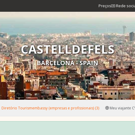
Preços
Rede soci
CASTELLDEFELS
BARCELONA - SPAIN
Diretório Tourismembassy (empresas e profissionais) (3)
Meu viajante C