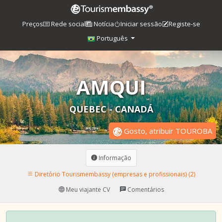
Preços
Rede social
Notícia
Iniciar sessão
Registe-se
Português
AMQUI
QUEBEC - CANADÁ
Gosto, atribuir TOUROBA
Informação
Diretório Tourismembassy (empresas e profissionais) (2)
Meu viajante CV
Comentários