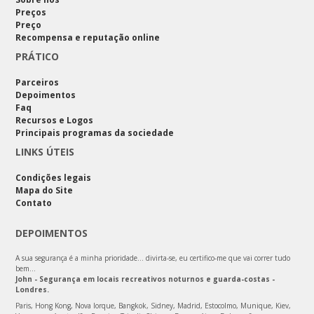
Preços
Preço
Recompensa e reputação online
PRÁTICO
Parceiros
Depoimentos
Faq
Recursos e Logos
Principais programas da sociedade
LINKS ÚTEIS
Condições legais
Mapa do Site
Contato
DEPOIMENTOS
A sua segurança é a minha prioridade… divirta-se, eu certifico-me que vai correr tudo
bem…
John - Segurança em locais recreativos noturnos e guarda-costas -
Londres.
Paris, Hong Kong, Nova Iorque, Bangkok, Sidney, Madrid, Estocolmo, Munique, Kiev,