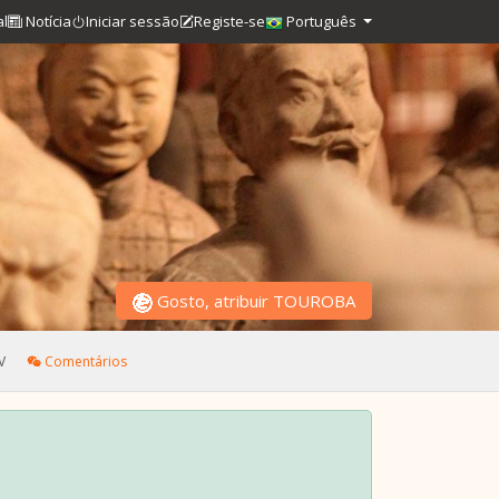
al
Notícia
Iniciar sessão
Registe-se
Português
Gosto, atribuir TOUROBA
V
Comentários