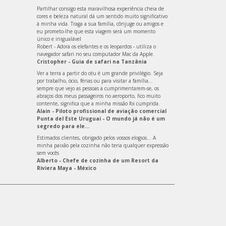
Partilhar consigo esta maravilhosa experiência cheia de
cores e beleza natural dá um sentido muito significativo
à minha vida. Traga a sua família, cônjuge ou amigos e
eu prometo-lhe que esta viagem será um momento
único e inigualável
Robert - Adora os elefantes e os leopardos - utiliza o
navegador safari no seu computador Mac da Apple.
Cristopher - Guia de safari na Tanzânia
Ver a terra a partir do céu é um grande privilégio. Seja
por trabalho, ócio, férias ou para visitar a família…
sempre que vejo as pessoas a cumprimentarem-se, os
abraços dos meus passageiros no aeroporto, fico muito
contente, significa que a minha missão foi cumprida.
Alain - Piloto profissional de aviação comercial
Punta del Este Uruguai - O mundo já não é um
segredo para ele…
Estimados clientes, obrigado pelos vossos elogios… A
minha paixão pela cozinha não teria qualquer expressão
sem vocês
Alberto - Chefe de cozinha de um Resort da
Riviera Maya - México