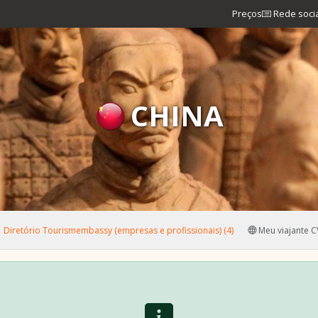
Preços
Rede soci
CHINA
Diretório Tourismembassy (empresas e profissionais) (4)
Meu viajante C