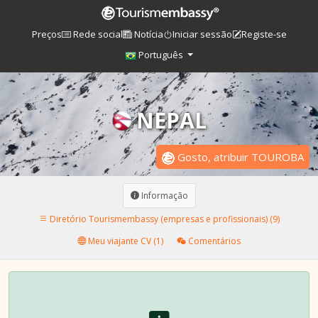
Preços
Rede social
Notícia
Iniciar sessão
Registe-se
Português
NEPAL
Gosto, atribuir TOUROBA
Informação
Diretório Tourismembassy (empresas e profissionais) (9)
Meu viajante CV (1)
Comentários