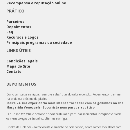
Recompensa e reputação online
PRÁTICO
Parceiros
Depoimentos
Faq
Recursos e Logos
Principais programas da sociedade
LINKS ÚTEIS
Condições legais
Mapa do Site
Contato
DEPOIMENTOS
Como um peixe na água… sempre a desfrutar do calor e do sol… Podem encontrar-me
na praia ou próximo da piscina…
Indira - A sua experiência mais intensa foi nadar com os golfinhos na Ilha
Margarida Venezuela- Socorrista num parque aquático
O que me faz feliz é descobrir novas culturas e partilhar momentos inesquecíveis com
os meus colegas de trabalho, clientes e amigos.
Tineke da Holanda - Rececionista e amante do bom vinho, adora comer mexilhões com