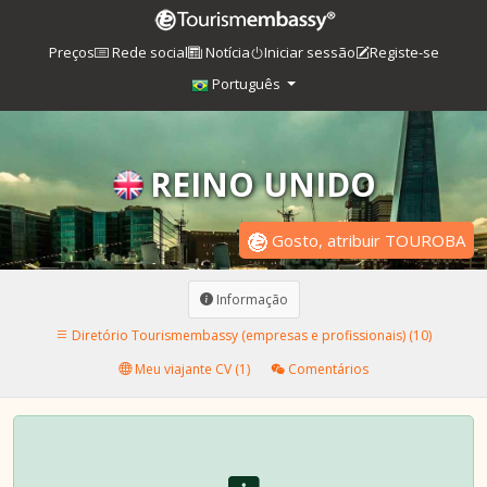
Preços
Rede social
Notícia
Iniciar sessão
Registe-se
Português
REINO UNIDO
Gosto, atribuir TOUROBA
Informação
Diretório Tourismembassy (empresas e profissionais) (10)
Meu viajante CV (1)
Comentários