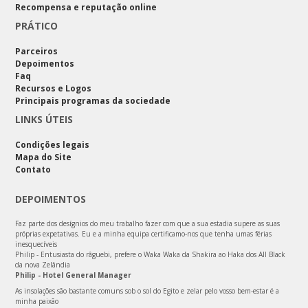
Recompensa e reputação online
PRÁTICO
Parceiros
Depoimentos
Faq
Recursos e Logos
Principais programas da sociedade
LINKS ÚTEIS
Condições legais
Mapa do Site
Contato
DEPOIMENTOS
Faz parte dos desígnios do meu trabalho fazer com que a sua estadia supere as suas
próprias expetativas. Eu e a minha equipa certificamo-nos que tenha umas férias
inesquecíveis
Philip - Entusiasta do râguebi, prefere o Waka Waka da Shakira ao Haka dos All Black
da nova Zelândia
Philip - Hotel General Manager
As insolações são bastante comuns sob o sol do Egito e zelar pelo vosso bem-estar é a
minha paixão