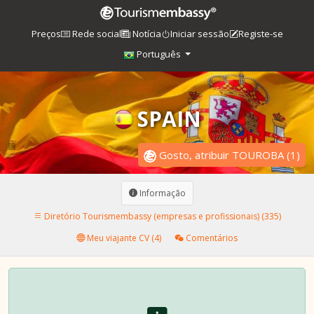
Preços
Rede social
Notícia
Iniciar sessão
Registe-se
Português
SPAIN
Gosto, atribuir TOUROBA
(
1
)
Informação
Diretório Tourismembassy (empresas e profissionais) (335)
Meu viajante CV (4)
Comentários