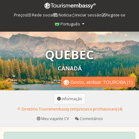
Preços
Rede social
Notícia
Iniciar sessão
Registe-se
Português
QUEBEC
CANADÁ
Gosto, atribuir TOUROBA
(
1
)
Informação
Diretório Tourismembassy (empresas e profissionais) (4)
Meu viajante CV
Comentários