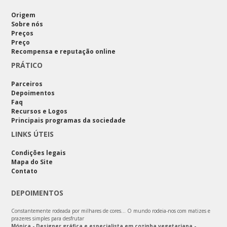
Origem
Sobre nós
Preços
Preço
Recompensa e reputação online
PRÁTICO
Parceiros
Depoimentos
Faq
Recursos e Logos
Principais programas da sociedade
LINKS ÚTEIS
Condições legais
Mapa do Site
Contato
DEPOIMENTOS
Constantemente rodeada por milhares de cores… O mundo rodeia-nos com matizes e
prazeres simples para desfrutar
Mónica - Designer gráfica e especialista em cozinha vegetariana -