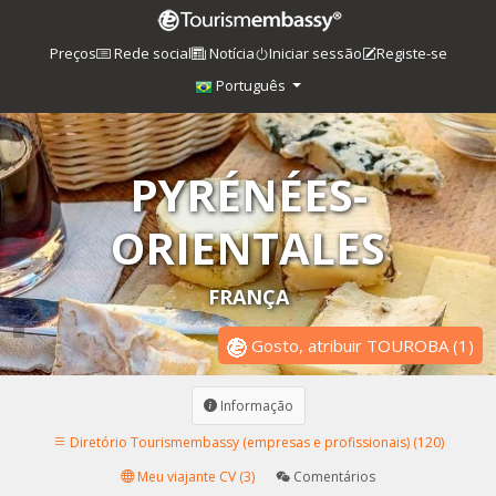
Preços
Rede social
Notícia
Iniciar sessão
Registe-se
Português
PYRÉNÉES-
ORIENTALES
FRANÇA
Gosto, atribuir TOUROBA
(
1
)
Informação
Diretório Tourismembassy (empresas e profissionais) (120)
Meu viajante CV (3)
Comentários