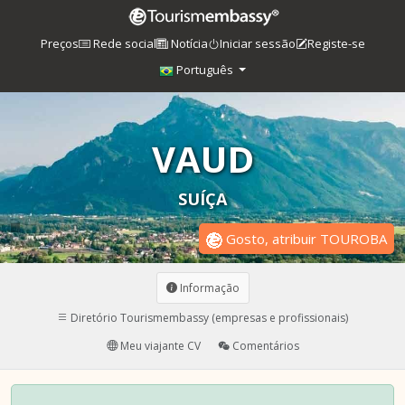
Preços
Rede social
Notícia
Iniciar sessão
Registe-se
Português
VAUD
SUÍÇA
Gosto, atribuir TOUROBA
Informação
Diretório Tourismembassy (empresas e profissionais)
Meu viajante CV
Comentários