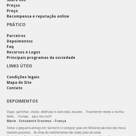
Preços
Preço
Recompensa e reputação online
PRÁTICO
Parceiros
Depoimentos
Faq
Recursos e Logos
Principais programas da sociedade
LINKS ÚTEIS
Condições legais
Mapa do Site
Contato
DEPOIMENTOS
Viajar, partilhar, visitar, desfrutar e claro está, estudar… Finalmente recebi a minha
bolsa…. Europa… aqui vou eu!!!
Marie - Estudante Erasmus - França
Tomar o pequeno-almoço em Santorini e comprar joias em Mikonos são dois dos meus
maiores prazeres… As ilhas do mediterrâneo são todas joias da coroa