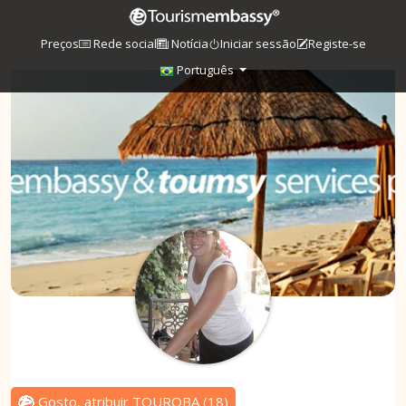
Preços
Rede social
Notícia
Iniciar sessão
Registe-se
Português
Gosto, atribuir TOUROBA
(
18
)