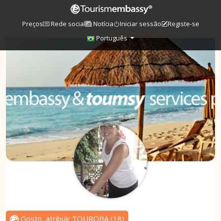
Preços
Rede social
Notícia
Iniciar sessão
Registe-se
Português
Gosto, atribuir TOUROBA
(
18
)