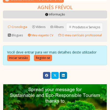
AGNÈS FRÉVOL
Informação
Cronologia
Vídeos
Álbuns
Produtos e Serviços
Blogues
Meu viajante CV
O meu currículo profissional
Você deve entrar para ver mais detalhes deste utilizador
Iniciar sessão
Registe-se